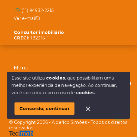
(11) 94932-2215
Ver e-mail
Consultor imobiliário
CRECI:
182315-F
Menu
Início
Esse site utiliza
cookies
, que possibilitam uma
melhor experiência de navegação.
Ao continuar,
Sobre
Olá! em posso ajudar?
você concorda com o uso de
cookies
.
Contato
Concordo, continuar
© Copyright 2026 - Alberico Simões - Todos os direitos
reservados