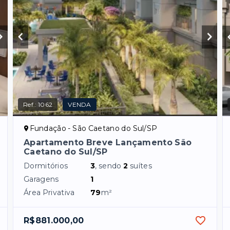
Ref.:
1062
VENDA
Fundação - São Caetano do Sul/SP
Apartamento Breve Lançamento São
Caetano do Sul/SP
Dormitórios
3
, sendo
2
suítes
Garagens
1
Área Privativa
79
m²
R$881.000,00