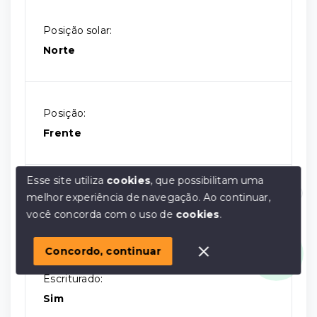
Posição solar:
Norte
Posição:
Frente
Esse site utiliza
cookies
, que possibilitam uma
Situação:
melhor experiência de navegação.
Ao continuar,
Olá! em posso ajudar?
você concorda com o uso de
cookies
.
Lançamento
Concordo, continuar
Escriturado:
Sim