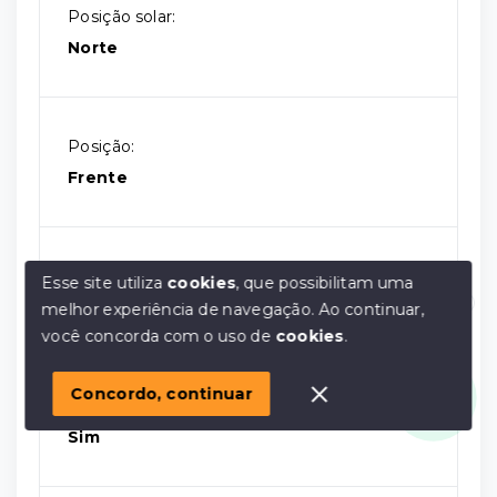
Posição solar:
Norte
Posição:
Frente
Situação:
Esse site utiliza
cookies
, que possibilitam uma
Lançamento
melhor experiência de navegação.
Ao continuar,
Olá! em posso ajudar?
você concorda com o uso de
cookies
.
Concordo, continuar
Escriturado:
Sim