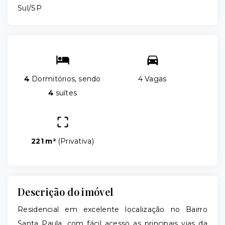
Sul/SP
4
Dormitórios, sendo
4 Vagas
4
suítes
221 m²
(
Privativa
)
Descrição do imóvel
Residencial em excelente localização no Bairro
Santa Paula, com fácil acesso as principais vias da