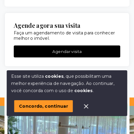
Agende agora sua visita
Faça um agendamento de visita para conhecer
melhor o imóvel.
Agendar visita
Esse site utiliza
cookies
, que possibilitam uma
melhor experiência de navegação.
Ao continuar,
Imóveis similares
Olá! em posso ajudar?
você concorda com o uso de
cookies
.
Lançamento
Concordo, continuar