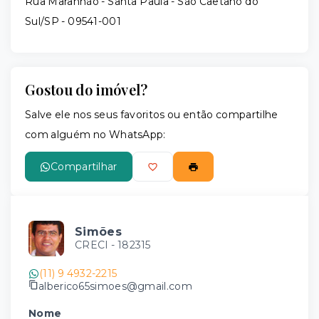
Rua Maranhão - Santa Paula - São Caetano do
Sul/SP
- 09541-001
Gostou do imóvel?
Salve ele nos seus favoritos ou então compartilhe
com alguém no WhatsApp:
Compartilhar
Simões
CRECI -
182315
(11) 9 4932-2215
alberico65simoes@gmail.com
Nome