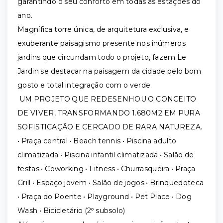
garantindo o seu conforto em todas as estações do
ano.
Magnífica torre única, de arquitetura exclusiva, e
exuberante paisagismo presente nos inúmeros
jardins que circundam todo o projeto, fazem Le
Jardin se destacar na paisagem da cidade pelo bom
gosto e total integração com o verde.
UM PROJETO QUE REDESENHOU O CONCEITO
DE VIVER, TRANSFORMANDO 1.680M2 EM PURA
SOFISTICAÇÃO E CERCADO DE RARA NATUREZA.
• Praça central • Beach tennis • Piscina adulto
climatizada • Piscina infantil climatizada • Salão de
festas • Coworking • Fitness • Churrasqueira • Praça
Grill • Espaço jovem • Salão de jogos • Brinquedoteca
• Praça do Poente • Playground • Pet Place • Dog
Wash • Bicicletário (2º subsolo)