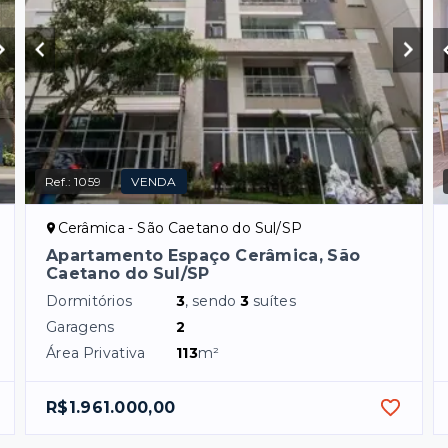
Ref.:
1059
VENDA
Cerâmica - São Caetano do Sul/SP
Apartamento Espaço Cerâmica, São
Caetano do Sul/SP
Dormitórios
3
, sendo
3
suítes
Garagens
2
Área Privativa
113
m²
R$1.961.000,00