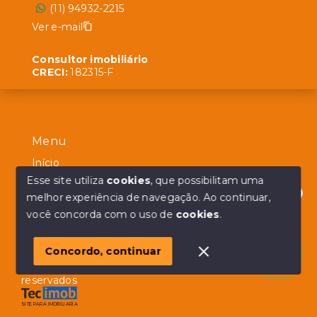
(11) 94932-2215
Ver e-mail
Consultor imobiliário
CRECI:
182315-F
Menu
Início
Esse site utiliza
cookies
, que possibilitam uma
Sobre
melhor experiência de navegação.
Ao continuar,
Contato
Olá! em posso ajudar?
você concorda com o uso de
cookies
.
Concordo, continuar
© Copyright 2026 - Alberico Simões - Todos os direitos
reservados
SITE PARA IMOBILIARIA