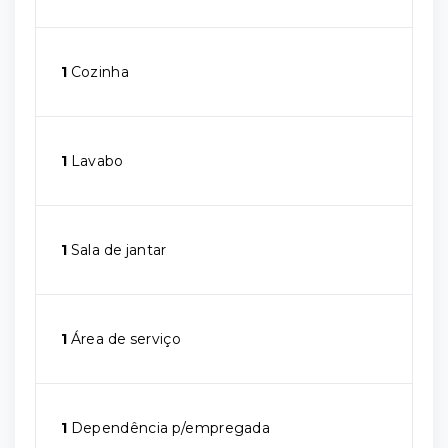
1
Cozinha
1
Lavabo
1
Sala de jantar
1
Área de serviço
1
Dependência p/empregada