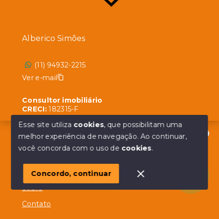
Alberico Simões
(11) 94932-2215
Ver e-mail
Consultor imobiliário
CRECI:
182315-F
Esse site utiliza
cookies
, que possibilitam uma
melhor experiência de navegação.
Ao continuar,
Olá! em posso ajudar?
você concorda com o uso de
cookies
.
Menu
Início
Concordo, continuar
Sobre
Contato