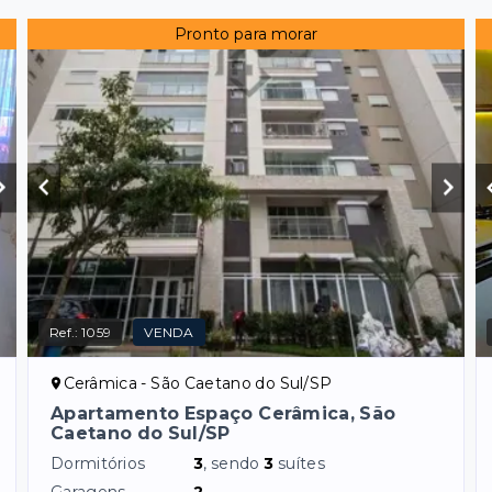
Pronto para morar
Ref.:
1059
VENDA
Cerâmica - São Caetano do Sul/SP
Apartamento Espaço Cerâmica, São
Caetano do Sul/SP
Dormitórios
3
, sendo
3
suítes
Garagens
2