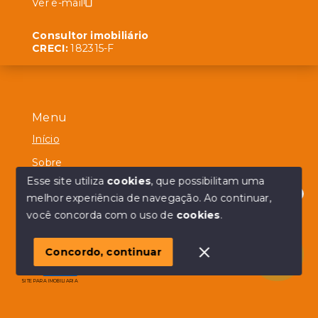
Ver e-mail
Consultor imobiliário
CRECI:
182315-F
Menu
Início
Sobre
Esse site utiliza
cookies
, que possibilitam uma
Contato
melhor experiência de navegação.
Ao continuar,
Olá! em posso ajudar?
você concorda com o uso de
cookies
.
© Copyright 2026 - Alberico Simões - Todos os direitos
Concordo, continuar
reservados
SITE PARA IMOBILIARIA