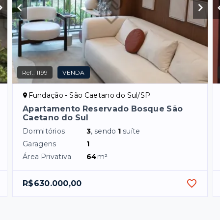
Ref.:
1199
VENDA
Fundação - São Caetano do Sul/SP
Apartamento Reservado Bosque São
Caetano do Sul
Dormitórios
3
, sendo
1
suíte
Garagens
1
Área Privativa
64
m²
R$630.000,00