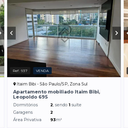
Ref.:
937
VENDA
Itaim Bibi - São Paulo/SP, Zona Sul
Apartamento mobiliado Itaim Bibi,
Leopoldo 695
Dormitórios
2
, sendo
1
suíte
Garagens
2
Área Privativa
93
m²