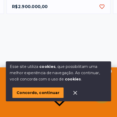
R$2.900.000,00
Esse site utiliza
cookies
, que possibilitam uma
melhor experiência de navegação.
Ao continuar,
Olá! em posso ajudar?
você concorda com o uso de
cookies
.
Concordo, continuar