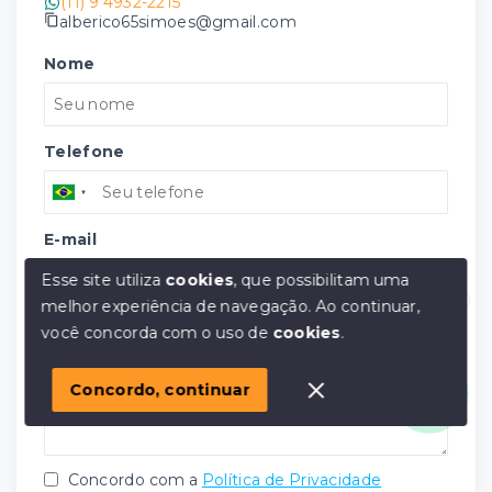
(11) 9 4932-2215
alberico65simoes@gmail.com
Nome
Telefone
E-mail
Esse site utiliza
cookies
, que possibilitam uma
melhor experiência de navegação.
Ao continuar,
Olá! em posso ajudar?
Mensagem
você concorda com o uso de
cookies
.
Concordo, continuar
Concordo com a
Política de Privacidade