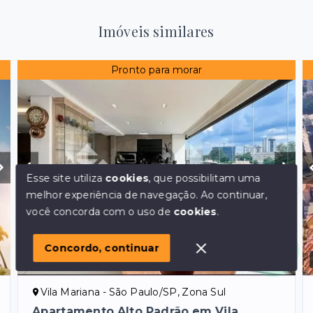
Imóveis similares
Pronto para morar
Esse site utiliza
cookies
, que possibilitam uma
melhor experiência de navegação.
Ao continuar,
Olá! em posso ajudar?
você concorda com o uso de
cookies
.
Concordo, continuar
Ref.:
1563
VENDA
Vila Mariana - São Paulo/SP, Zona Sul
Apartamento Alto Padrão em Vila