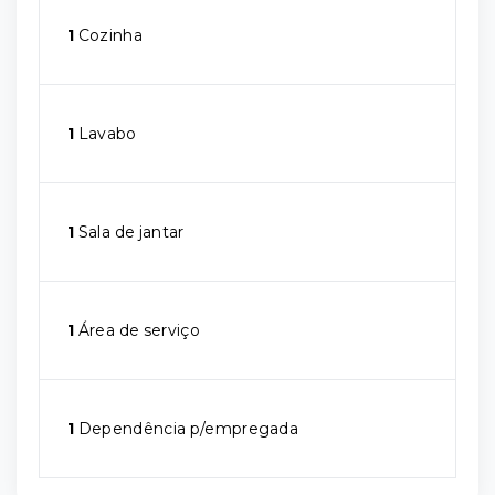
1
Cozinha
1
Lavabo
1
Sala de jantar
1
Área de serviço
1
Dependência p/empregada