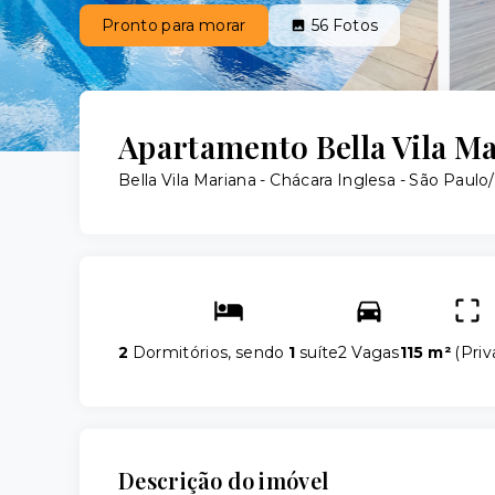
Pronto para morar
56
Fotos
Apartamento Bella Vila Mar
Bella Vila Mariana -
Chácara Inglesa - São Paulo
2
Dormitórios, sendo
1
suíte
2 Vagas
115 m²
(
Priv
Descrição do imóvel