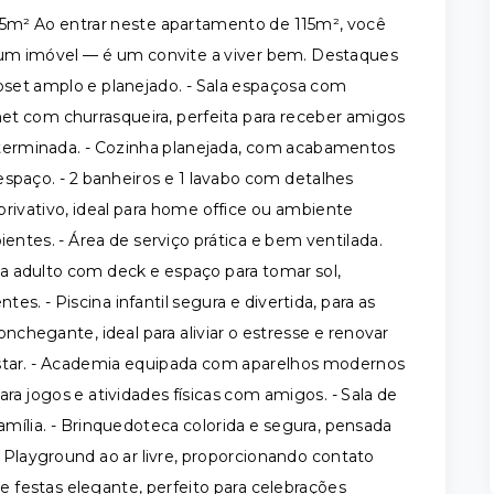
15m² Ao entrar neste apartamento de 115m², você
um imóvel — é um convite a viver bem. Destaques
loset amplo e planejado. - Sala espaçosa com
et com churrasqueira, perfeita para receber amigos
determinada. - Cozinha planejada, com acabamentos
spaço. - 2 banheiros e 1 lavabo com detalhes
o privativo, ideal para home office ou ambiente
entes. - Área de serviço prática e bem ventilada.
ina adulto com deck e espaço para tomar sol,
tes. - Piscina infantil segura e divertida, para as
chegante, ideal para aliviar o estresse e renovar
estar. - Academia equipada com aparelhos modernos
ara jogos e atividades físicas com amigos. - Sala de
ília. - Brinquedoteca colorida e segura, pensada
- Playground ao ar livre, proporcionando contato
de festas elegante, perfeito para celebrações