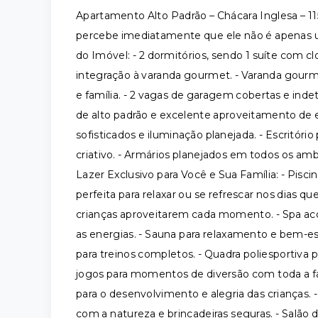
Apartamento Alto Padrão – Chácara Inglesa – 1
percebe imediatamente que ele não é apenas 
do Imóvel: - 2 dormitórios, sendo 1 suíte com c
integração à varanda gourmet. - Varanda gourm
e família. - 2 vagas de garagem cobertas e in
de alto padrão e excelente aproveitamento de e
sofisticados e iluminação planejada. - Escritóri
criativo. - Armários planejados em todos os ambi
Lazer Exclusivo para Você e Sua Família: - Pisc
perfeita para relaxar ou se refrescar nos dias quen
crianças aproveitarem cada momento. - Spa acon
as energias. - Sauna para relaxamento e bem-
para treinos completos. - Quadra poliesportiva p
jogos para momentos de diversão com toda a fam
para o desenvolvimento e alegria das crianças. 
com a natureza e brincadeiras seguras. - Salão 