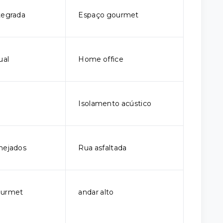
tegrada
Espaço gourmet
ual
Home office
Isolamento acústico
nejados
Rua asfaltada
ourmet
andar alto