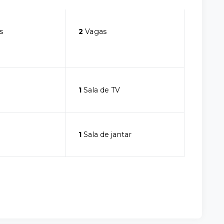
s
2
Vagas
1
Sala de TV
1
Sala de jantar