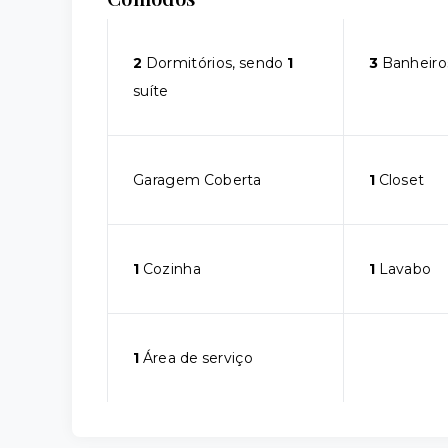
2
Dormitórios, sendo
1
3
Banheiro
suíte
Garagem Coberta
1
Closet
1
Cozinha
1
Lavabo
1
Área de serviço