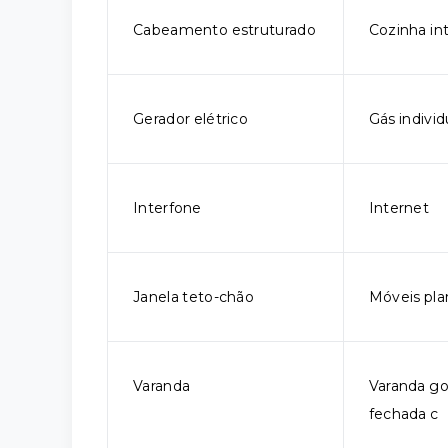
Cabeamento estruturado
Cozinha in
Gerador elétrico
Gás individ
Interfone
Internet
Janela teto-chão
Móveis pla
Varanda
Varanda g
fechada c