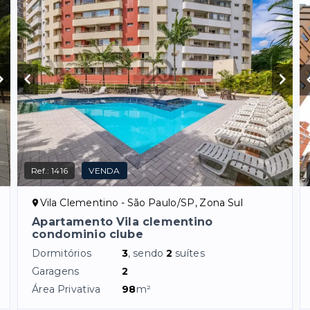
Ref.:
1416
VENDA
Vila Clementino - São Paulo/SP, Zona Sul
Apartamento Vila clementino
condominio clube
Dormitórios
3
, sendo
2
suítes
Garagens
2
Área Privativa
98
m²