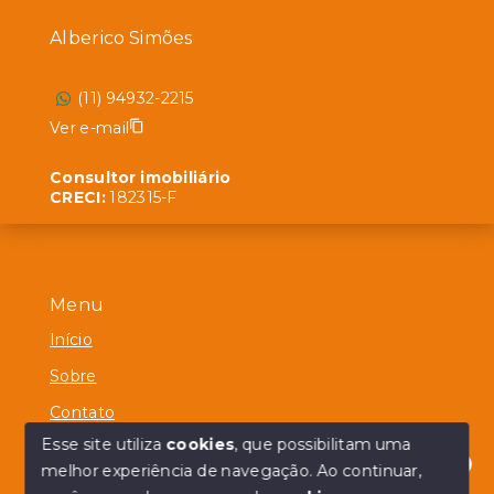
Alberico Simões
(11) 94932-2215
Ver e-mail
Consultor imobiliário
CRECI:
182315-F
Menu
Início
Sobre
Contato
Esse site utiliza
cookies
, que possibilitam uma
melhor experiência de navegação.
Ao continuar,
Olá! em posso ajudar?