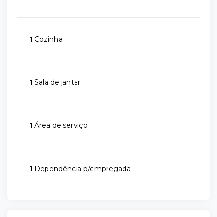
1
Cozinha
1
Sala de jantar
1
Área de serviço
1
Dependência p/empregada