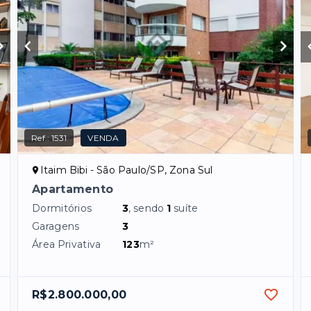
Ref.:
1531
VENDA
Itaim Bibi - São Paulo/SP, Zona Sul
Apartamento
Dormitórios
3
, sendo
1
suíte
Garagens
3
Área Privativa
123
m²
R$2.800.000,00