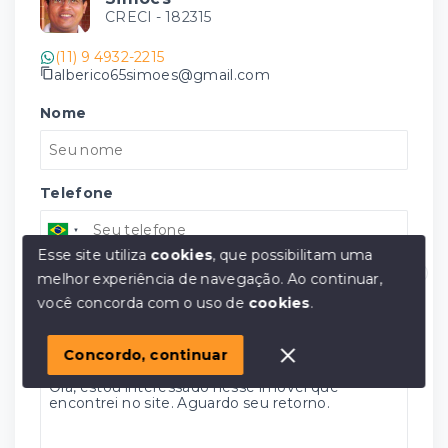
CRECI -
182315
(11) 9 4932-2215
alberico65simoes@gmail.com
Nome
Telefone
Esse site utiliza
cookies
, que possibilitam uma
E-mail
melhor experiência de navegação.
Ao continuar,
Olá! em posso ajudar?
você concorda com o uso de
cookies
.
Mensagem
Concordo, continuar