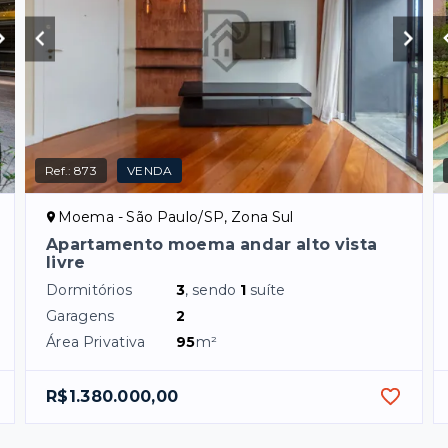
Ref.:
873
VENDA
Moema - São Paulo/SP, Zona Sul
Apartamento moema andar alto vista
livre
Dormitórios
3
, sendo
1
suíte
Garagens
2
Área Privativa
95
m²
R$1.380.000,00