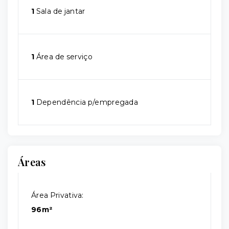
1
Sala de jantar
1
Área de serviço
1
Dependência p/empregada
Áreas
Área Privativa:
96m²