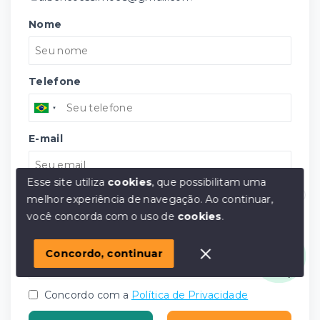
Nome
Telefone
E-mail
Esse site utiliza
cookies
, que possibilitam uma
Mensagem
melhor experiência de navegação.
Ao continuar,
Olá! em posso ajudar?
você concorda com o uso de
cookies
.
Concordo, continuar
Concordo com a
Política de Privacidade