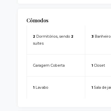
Cômodos
2
Dormitórios, sendo
2
3
Banheiro
suítes
Garagem Coberta
1
Closet
1
Lavabo
1
Sala de ja