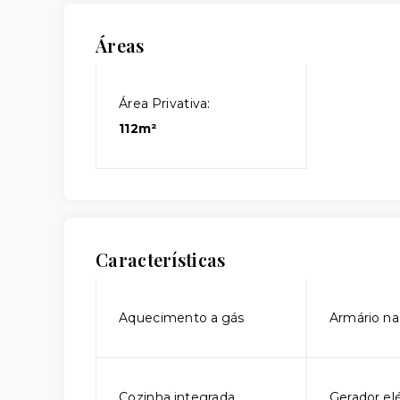
Áreas
Área Privativa:
112m²
Características
Aquecimento a gás
Armário na
Cozinha integrada
Gerador elé