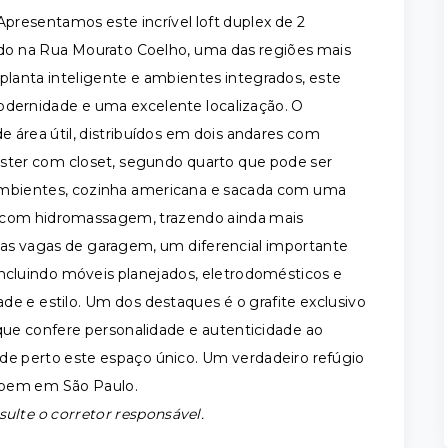
Apresentamos este incrível loft duplex de 2
izado na Rua Mourato Coelho, uma das regiões mais
planta inteligente e ambientes integrados, este
odernidade e uma excelente localização. O
área útil, distribuídos em dois andares com
ster com closet, segundo quarto que pode ser
s ambientes, cozinha americana e sacada com uma
nta com hidromassagem, trazendo ainda mais
duas vagas de garagem, um diferencial importante
incluindo móveis planejados, eletrodomésticos e
de e estilo. Um dos destaques é o grafite exclusivo
, que confere personalidade e autenticidade ao
de perto este espaço único. Um verdadeiro refúgio
r bem em São Paulo.
sulte o corretor responsável.