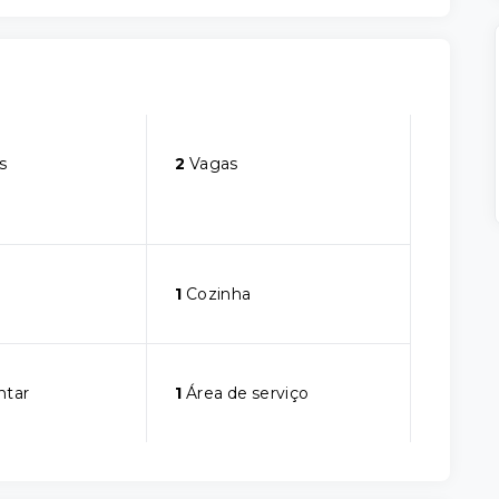
s
2
Vagas
1
Cozinha
ntar
1
Área de serviço