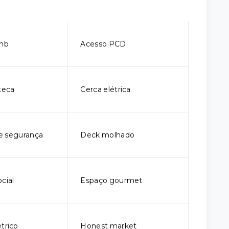
bnb
Acesso PCD
teca
Cerca elétrica
e segurança
Deck molhado
cial
Espaço gourmet
trico
Honest market