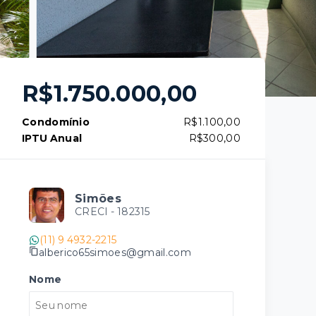
R$1.750.000,00
Condomínio
R$1.100,00
IPTU Anual
R$300,00
Simões
CRECI -
182315
(11) 9 4932-2215
alberico65simoes@gmail.com
Nome