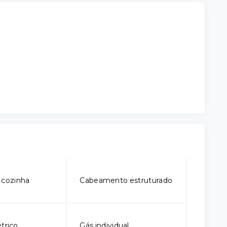
 cozinha
Cabeamento estruturado
trico
Gás individual