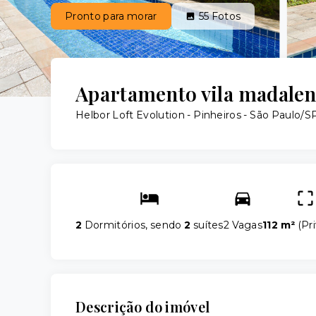
Pronto para morar
55
Fotos
Apartamento vila madalen
Helbor Loft Evolution -
Pinheiros - São Paulo/S
2
Dormitórios, sendo
2
suítes
2 Vagas
112 m²
(
Pri
Descrição do imóvel