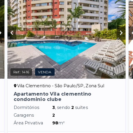
Ref.:
1416
VENDA
Vila Clementino - São Paulo/SP, Zona Sul
Apartamento Vila clementino
condominio clube
Dormitórios
3
, sendo
2
suítes
Garagens
2
Área Privativa
98
m²