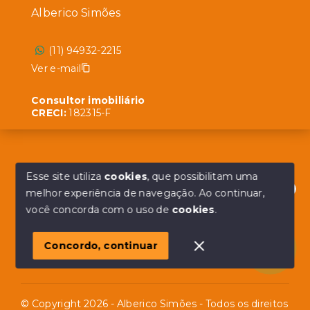
Alberico Simões
(11) 94932-2215
Ver e-mail
Consultor imobiliário
CRECI:
182315-F
Esse site utiliza
cookies
, que possibilitam uma
Menu
melhor experiência de navegação.
Ao continuar,
Início
Olá! em posso ajudar?
você concorda com o uso de
cookies
.
Sobre
Concordo, continuar
Contato
© Copyright 2026 - Alberico Simões - Todos os direitos