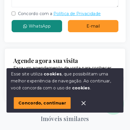
Concordo com a
Política de Privacidade
WhatsApp
E-mail
Agende agora sua visita
Faça um agendamento de visita para conhecer
melhor o imóvel.
Esse site utiliza
cookies
, que possibilitam uma
melhor experiência de navegação.
Ao continuar,
Agendar visita
Olá! em posso ajudar?
você concorda com o uso de
cookies
.
Concordo, continuar
Imóveis similares