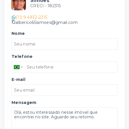
Simões
CRECI -
182315
(11) 9 4932-2215
alberico65simoes@gmail.com
Nome
Telefone
E-mail
Mensagem