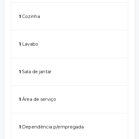
1
Cozinha
1
Lavabo
1
Sala de jantar
1
Área de serviço
1
Dependência p/empregada