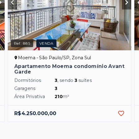
Ref.:
885
VENDA
Moema - São Paulo/SP, Zona Sul
Apartamento Moema condomínio Avant
Garde
Dormitórios
3
, sendo
3
suítes
Garagens
3
Área Privativa
210
m²
R$4.250.000,00