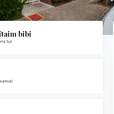
itaim bibi
ona Sul
ivativa
)