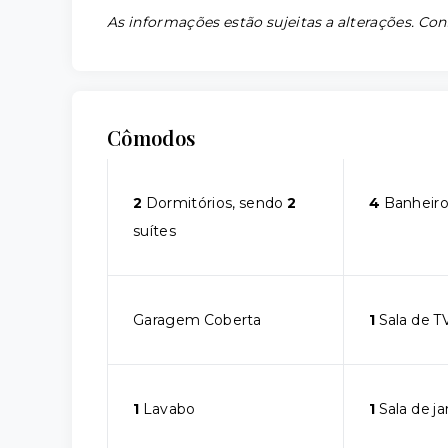
As informações estão sujeitas a alterações. Con
Cômodos
2
Dormitórios, sendo
2
4
Banheiro
suítes
Garagem Coberta
1
Sala de T
1
Lavabo
1
Sala de ja