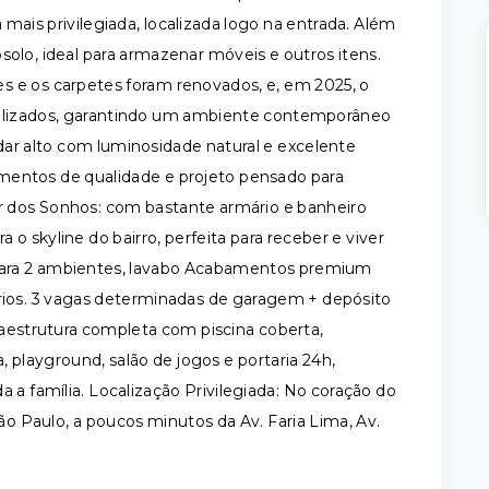
ais privilegiada, localizada logo na entrada. Além
solo, ideal para armazenar móveis e outros itens.
 e os carpetes foram renovados, e, em 2025, o
ualizados, garantindo um ambiente contemporâneo
dar alto com luminosidade natural e excelente
mentos de qualidade e projeto pensado para
ter dos Sonhos: com bastante armário e banheiro
o skyline do bairro, perfeita para receber e viver
g para 2 ambientes, lavabo Acabamentos premium
ários. 3 vagas determinadas de garagem + depósito
raestrutura completa com piscina coberta,
, playground, salão de jogos e portaria 24h,
a a família. Localização Privilegiada: No coração do
São Paulo, a poucos minutos da Av. Faria Lima, Av.