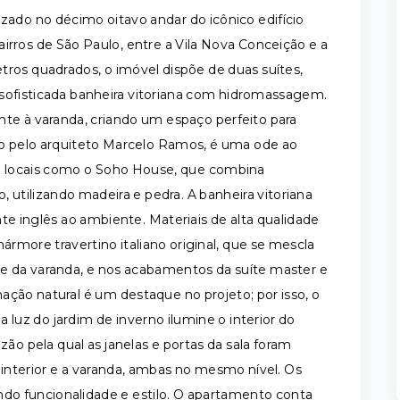
do no décimo oitavo andar do icônico edifício
irros de São Paulo, entre a Vila Nova Conceição e a
ros quadrados, o imóvel dispõe de duas suítes,
sofisticada banheira vitoriana com hidromassagem.
te à varanda, criando um espaço perfeito para
ado pelo arquiteto Marcelo Ramos, é uma ode ao
em locais como o Soho House, que combina
, utilizando madeira e pedra. A banheira vitoriana
e inglês ao ambiente. Materiais de alta qualidade
more travertino italiano original, que se mescla
e da varanda, e nos acabamentos da suíte master e
inação natural é um destaque no projeto; por isso, o
a luz do jardim de inverno ilumine o interior do
zão pela qual as janelas e portas da sala foram
 interior e a varanda, ambas no mesmo nível. Os
ndo funcionalidade e estilo. O apartamento conta