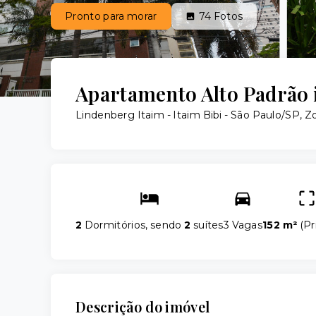
Pronto para morar
74
Fotos
Apartamento Alto Padrão 
Lindenberg Itaim -
Itaim Bibi - São Paulo/SP, Z
2
Dormitórios, sendo
2
suítes
3 Vagas
152 m²
(
Pr
Descrição do imóvel