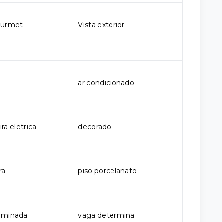
ourmet
Vista exterior
ar condicionado
ra eletrica
decorado
ra
piso porcelanato
rminada
vaga determina