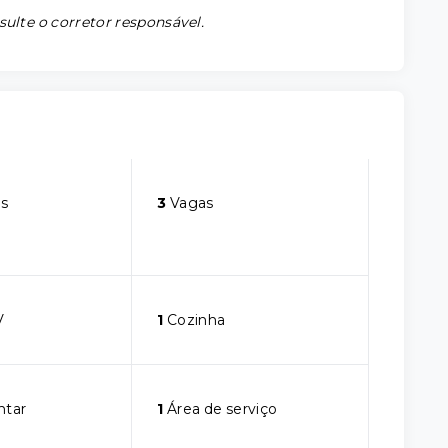
sulte o corretor responsável.
s
3
Vagas
V
1
Cozinha
ntar
1
Área de serviço