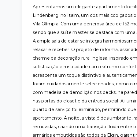
Apresentamos um elegante apartamento localiza
Lindenberg, no Itaim, um dos mais cobiçados ba
Vila Olímpia. Com uma generosa área de 152 met
sendo que a suíte master se destaca com uma 
A ampla sala de estar se integra harmoniosamen
relaxar e receber. O projeto de reforma, assin
charme da decoração rural inglesa, inspirado 
sofisticação e rusticidade com extremo conforto
acrescenta um toque distintivo e autenticament
foram cuidadosamente selecionados, como o már
com madeira de demolição nos decks, na pared
nas portas do closet e da entrada social. A ilum
quarto de serviço foi eliminado, permitindo que 
apartamento. À noite, a vista é deslumbrante, ra
removidas, criando uma transição fluida entre o
armários embutidos são todos da Elgin, garanti