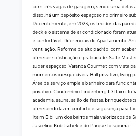
com três vagas de garagem, sendo uma delas a m
disso, há um depósito espaçoso no primeiro sub
Recentemente, em 2023, os tecidos das paredes
deck e o sistema de ar condicionado foram at
e confortável. Diferenciais do Apartamento: An
ventilação. Reforma de alto padrão, com acaba
oferecer sofisticação e praticidade. Suíte Mas
super espaçoso. Varanda Gourmet com vista para 
momentos inesquecíveis. Hall privativo, livin
Área de serviço ampla e banheiro para funcion
privativo. Condomínio Lindenberg ID Itaim: Inf
academia, sauna, salão de festas, brinquedoteca
oferecendo lazer, conforto e segurança para tod
Itaim Bibi, um dos bairros mais valorizados de 
Juscelino Kubitschek e do Parque Ibirapuera.