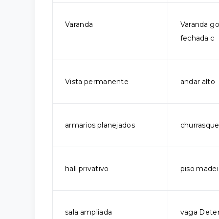
Varanda
Varanda g
fechada c
Vista permanente
andar alto
armarios planejados
churrasquei
hall privativo
piso madei
sala ampliada
vaga Dete