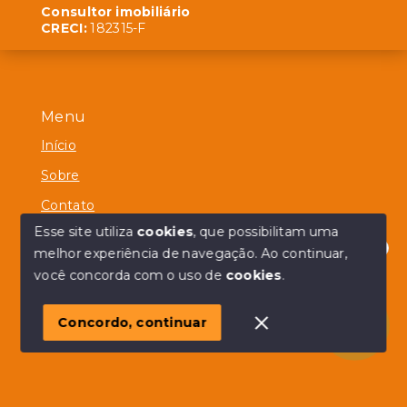
Consultor imobiliário
CRECI:
182315-F
Menu
Início
Sobre
Contato
Esse site utiliza
cookies
, que possibilitam uma
melhor experiência de navegação.
Ao continuar,
Olá! em posso ajudar?
você concorda com o uso de
cookies
.
© Copyright 2026 - Alberico Simões - Todos os direitos
reservados
Concordo, continuar
SITE PARA IMOBILIARIA