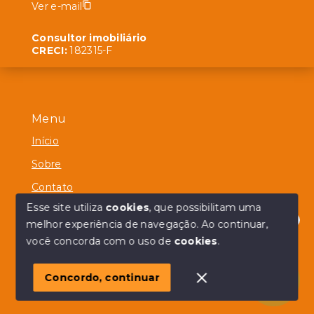
Ver e-mail
Consultor imobiliário
CRECI:
182315-F
Menu
Início
Sobre
Contato
Esse site utiliza
cookies
, que possibilitam uma
melhor experiência de navegação.
Ao continuar,
Olá! em posso ajudar?
você concorda com o uso de
cookies
.
© Copyright 2026 - Alberico Simões - Todos os direitos
reservados
Concordo, continuar
SITE PARA IMOBILIARIA