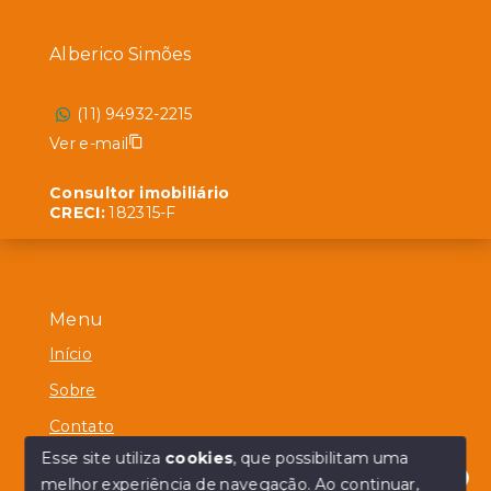
Alberico Simões
(11) 94932-2215
Ver e-mail
Consultor imobiliário
CRECI:
182315-F
Menu
Início
Sobre
Contato
Esse site utiliza
cookies
, que possibilitam uma
melhor experiência de navegação.
Ao continuar,