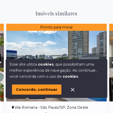
Imóveis similares
Pronto para morar
Esse site utiliza
cookies
, que possibilitam uma
melhor experiência de navegação.
Ao continuar,
Olá! em posso ajudar?
você concorda com o uso de
cookies
.
Concordo, continuar
Ref.:
1119
VENDA
Vila Romana - São Paulo/SP, Zona Oeste