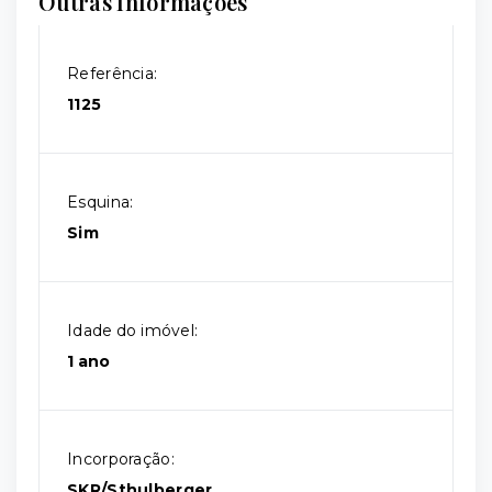
Outras Informações
Referência:
1125
Esquina:
Sim
Idade do imóvel:
1 ano
Incorporação:
SKR/Sthulberger