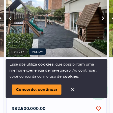
Ref.:
267
VENDA
Campo Belo - São Paulo/SP, Zona Sul
Esse site utiliza
cookies
, que possibilitam uma
Apartamento condominio Espaço Das
melhor experiência de navegação.
Ao continuar,
Artes
Olá! em posso ajudar?
você concorda com o uso de
cookies
.
Dormitórios
3
, sendo
3
suítes
Garagens
3
Concordo, continuar
Área Privativa
154
m²
R$2.500.000,00