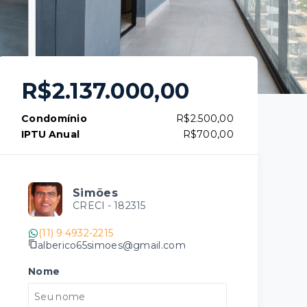
R$2.137.000,00
Condomínio
R$2.500,00
IPTU Anual
R$700,00
Simões
CRECI -
182315
(11) 9 4932-2215
alberico65simoes@gmail.com
Nome