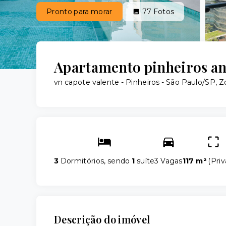
Pronto para morar
77
Fotos
Apartamento pinheiros anda
vn capote valente -
Pinheiros - São Paulo/SP, 
3
Dormitórios, sendo
1
suíte
3 Vagas
117 m²
(
Priv
Descrição do imóvel