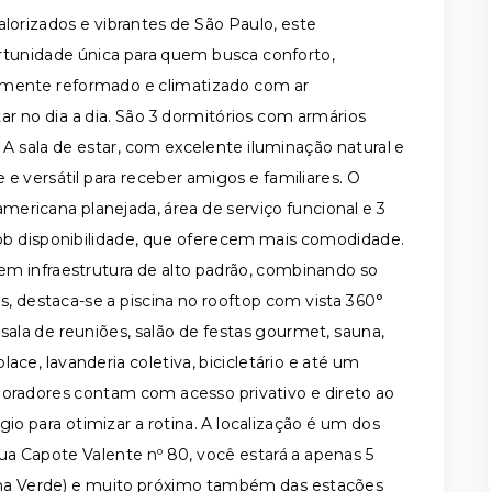
lorizados e vibrantes de São Paulo, este
rtunidade única para quem busca conforto,
almente reformado e climatizado com ar
r no dia a dia. São 3 dormitórios com armários
 A sala de estar, com excelente iluminação natural e
e versátil para receber amigos e familiares. O
ericana planejada, área de serviço funcional e 3
ob disponibilidade, que oferecem mais comodidade.
m infraestrutura de alto padrão, combinando so
ais, destaca-se a piscina no rooftop com vista 360°
ala de reuniões, salão de festas gourmet, sauna,
ace, lavanderia coletiva, bicicletário e até um
moradores contam com acesso privativo e direto ao
o para otimizar a rotina. A localização é um dos
ua Capote Valente nº 80, você estará a apenas 5
inha Verde) e muito próximo também das estações