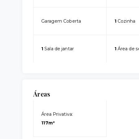
Garagem Coberta
1
Cozinha
1
Sala de jantar
1
Área de s
Áreas
Área Privativa:
117m²