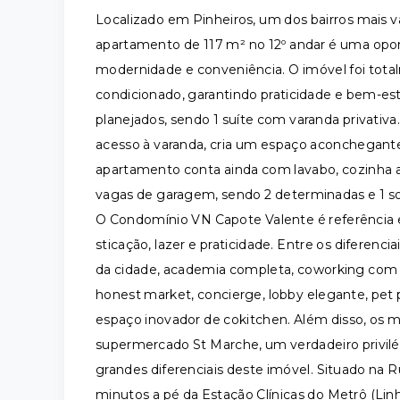
Localizado em Pinheiros, um dos bairros mais va
apartamento de 117 m² no 12º andar é uma opo
modernidade e conveniência. O imóvel foi tot
condicionado, garantindo praticidade e bem-esta
planejados, sendo 1 suíte com varanda privativa.
acesso à varanda, cria um espaço aconchegante 
apartamento conta ainda com lavabo, cozinha am
vagas de garagem, sendo 2 determinadas e 1 s
O Condomínio VN Capote Valente é referência e
sticação, lazer e praticidade. Entre os diferenci
da cidade, academia completa, coworking com s
honest market, concierge, lobby elegante, pet pl
espaço inovador de cokitchen. Além disso, os 
supermercado St Marche, um verdadeiro privilégi
grandes diferenciais deste imóvel. Situado na R
minutos a pé da Estação Clínicas do Metrô (L