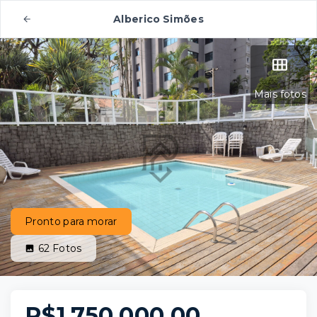
Alberico Simões
Mais fotos
Pronto para morar
62
Fotos
R$1.750.000,00