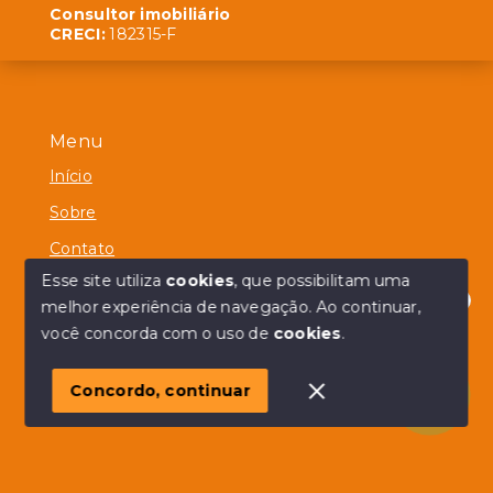
Consultor imobiliário
CRECI:
182315-F
Menu
Início
Sobre
Contato
Esse site utiliza
cookies
, que possibilitam uma
melhor experiência de navegação.
Ao continuar,
Olá! em posso ajudar?
você concorda com o uso de
cookies
.
© Copyright 2026 - Alberico Simões - Todos os direitos
reservados
Concordo, continuar
SITE PARA IMOBILIARIA