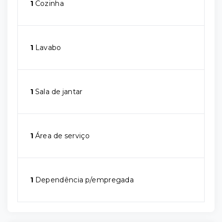
1
Cozinha
1
Lavabo
1
Sala de jantar
1
Área de serviço
1
Dependência p/empregada