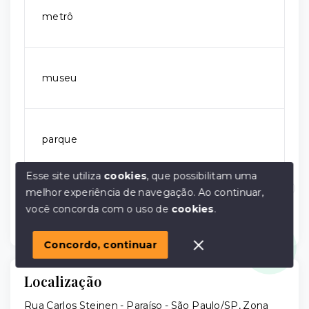
metrô
museu
parque
Esse site utiliza
cookies
, que possibilitam uma
melhor experiência de navegação.
Ao continuar,
principais avenidas
Olá! em posso ajudar?
você concorda com o uso de
cookies
.
Concordo, continuar
Localização
Rua Carlos Steinen - Paraíso - São Paulo/SP, Zona