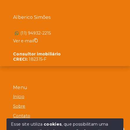
Alberico Simões
(11) 94932-2215
Ver e-mail
Consultor imobiliário
CRECI:
182315-F
Menu
Início
Sobre
Contato
Esse site utiliza
cookies
, que possibilitam uma