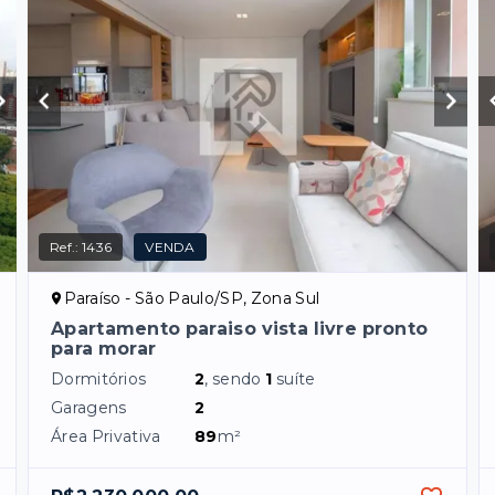
Ref.:
1436
VENDA
Paraíso - São Paulo/SP, Zona Sul
Apartamento paraiso vista livre pronto
para morar
Dormitórios
2
, sendo
1
suíte
Garagens
2
Área Privativa
89
m²