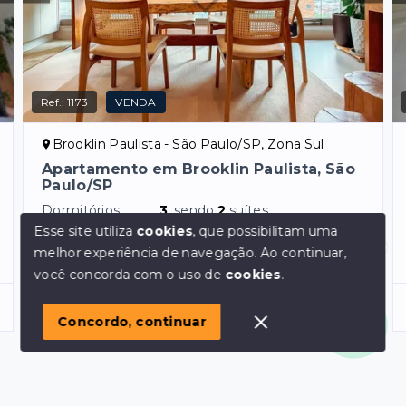
Ref.:
1173
VENDA
Brooklin Paulista - São Paulo/SP, Zona Sul
Apartamento em Brooklin Paulista, São
Paulo/SP
Dormitórios
3
, sendo
2
suítes
Esse site utiliza
cookies
, que possibilitam uma
Garagens
2
melhor experiência de navegação.
Ao continuar,
Área Privativa
101
m²
Olá! em posso ajudar?
você concorda com o uso de
cookies
.
R$1.880.000,00
Concordo, continuar