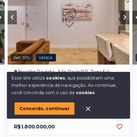
Ref.:
1172
VENDA
Brooklin Paulista - São Paulo/SP, Zona Sul
Esse site utiliza
cookies
, que possibilitam uma
Apartamento brookin andar alto vista
melhor experiência de navegação.
Ao continuar,
livre
Olá! em posso ajudar?
você concorda com o uso de
cookies
.
Dormitórios
3
, sendo
1
suíte
Garagens
2
Concordo, continuar
Área Privativa
101
m²
R$1.800.000,00