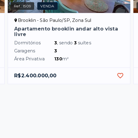
Ref.:
1509
VENDA
Brooklin - São Paulo/SP, Zona Sul
Apartamento brooklin andar alto vista
livre
Dormitórios
3
, sendo
3
suítes
Garagens
3
Área Privativa
130
m²
R$2.400.000,00