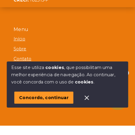
CRECI:
182315-F
Menu
Início
Sobre
Contato
Esse site utiliza
cookies
, que possibilitam uma
melhor experiência de navegação.
Ao continuar,
Olá! em posso ajudar?
você concorda com o uso de
cookies
.
© Copyright 2026 - Alberico Simões - Todos os direitos
reservados
Concordo, continuar
SITE PARA IMOBILIARIA
Início
Histórico
Favoritos