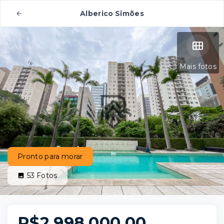
Alberico Simões
Mais fotos
Pronto para morar
53
Fotos
R$2.998.000,00