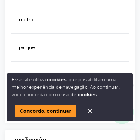
metrô
parque
principais avenidas
Esse site utiliza
cookies
, que possibilitam uma
melhor experiência de navegação.
Ao continuar,
Olá! em posso ajudar?
você concorda com o uso de
cookies
.
trem
Concordo, continuar
Localização