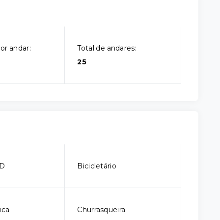
or andar:
Total de andares:
25
CD
Bicicletário
ica
Churrasqueira