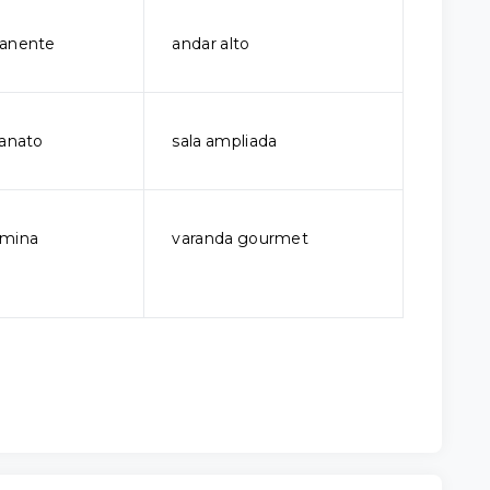
manente
andar alto
lanato
sala ampliada
rmina
varanda gourmet