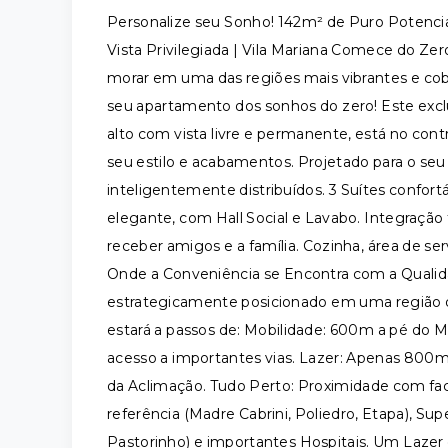
Personalize seu Sonho! 142m² de Puro Potencial
Vista Privilegiada | Vila Mariana Comece do Zer
morar em uma das regiões mais vibrantes e cob
seu apartamento dos sonhos do zero! Este excl
alto com vista livre e permanente, está no contr
seu estilo e acabamentos. Projetado para o se
inteligentemente distribuídos. 3 Suítes confortá
elegante, com Hall Social e Lavabo. Integração 
receber amigos e a família. Cozinha, área de se
Onde a Conveniência se Encontra com a Quali
estrategicamente posicionado em uma região q
estará a passos de: Mobilidade: 600m a pé do Me
acesso a importantes vias. Lazer: Apenas 800m
da Aclimação. Tudo Perto: Proximidade com fac
referência (Madre Cabrini, Poliedro, Etapa), Su
Pastorinho) e importantes Hospitais. Um Lazer 