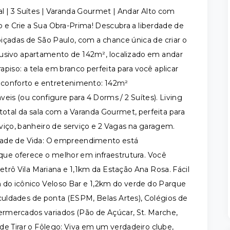
 | 3 Suítes | Varanda Gourmet | Andar Alto com
o e Crie a Sua Obra-Prima! Descubra a liberdade de
içadas de São Paulo, com a chance única de criar o
usivo apartamento de 142m², localizado em andar
apiso: a tela em branco perfeita para você aplicar
u conforto e entretenimento: 142m²
veis (ou configure para 4 Dorms / 2 Suítes). Living
total da sala com a Varanda Gourmet, perfeita para
rviço, banheiro de serviço e 2 Vagas na garagem.
dade de Vida: O empreendimento está
ue oferece o melhor em infraestrutura. Você
trô Vila Mariana e 1,1km da Estação Ana Rosa. Fácil
 do icônico Veloso Bar e 1,2km do verde do Parque
uldades de ponta (ESPM, Belas Artes), Colégios de
permercados variados (Pão de Açúcar, St. Marche,
de Tirar o Fôlego: Viva em um verdadeiro clube,