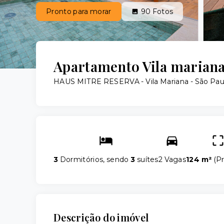
Pronto para morar
90
Fotos
Apartamento Vila mariana a
HAUS MITRE RESERVA -
Vila Mariana - São Pa
3
Dormitórios, sendo
3
suítes
2 Vagas
124 m²
(
Pr
Descrição do imóvel