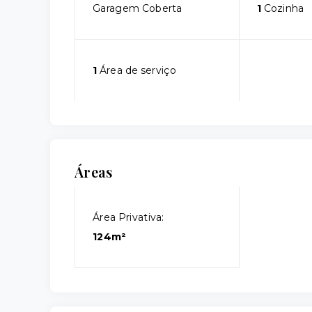
Garagem Coberta
1
Cozinha
1
Área de serviço
Áreas
Área Privativa:
124m²