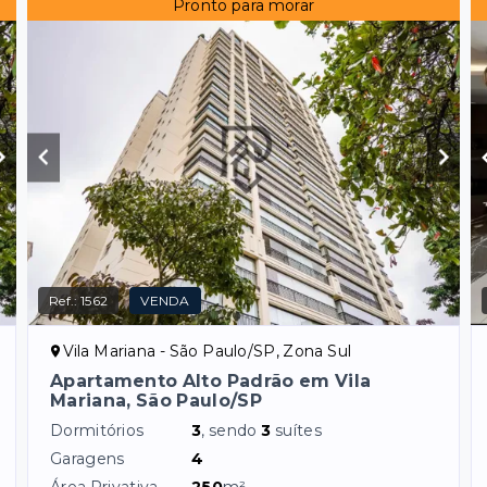
Pronto para morar
Ref.:
1562
VENDA
Vila Mariana - São Paulo/SP, Zona Sul
Apartamento Alto Padrão em Vila
Mariana, São Paulo/SP
Dormitórios
3
, sendo
3
suítes
Garagens
4
Área Privativa
250
m²