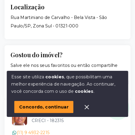
Localização
Rua Martiniano de Carvalho - Bela Vista - São
Paulo/SP, Zona Sul
- 01321-000
Gostou do imóvel?
Salve ele nos seus favoritos ou então compartilhe
com alguém no WhatsApp:
Esse site utiliza
cookies
, que possibilitam uma
melhor experiência de navegação.
Ao continuar,
Compartilhar
Olá! em posso ajudar?
você concorda com o uso de
cookies
.
Concordo, continuar
Simões
CRECI -
182315
(11) 9 4932-2215