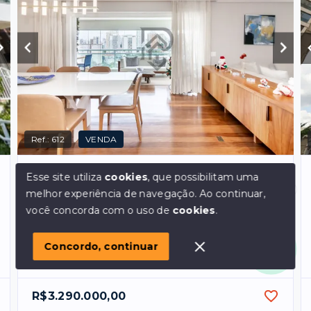
Ref.:
612
VENDA
Chacara Klabin - São Paulo/SP, Zona Sul
Esse site utiliza
cookies
, que possibilitam uma
Apartamento chcara klabin pronto para
melhor experiência de navegação.
Ao continuar,
morar andar alto
Olá! em posso ajudar?
você concorda com o uso de
cookies
.
Dormitórios
3
, sendo
3
suítes
Garagens
4
Concordo, continuar
Área Privativa
188
m²
R$3.290.000,00