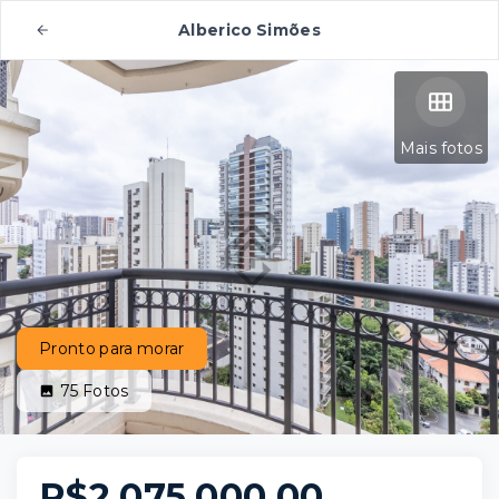
Alberico Simões
Mais fotos
Pronto para morar
75
Fotos
R$2.075.000,00