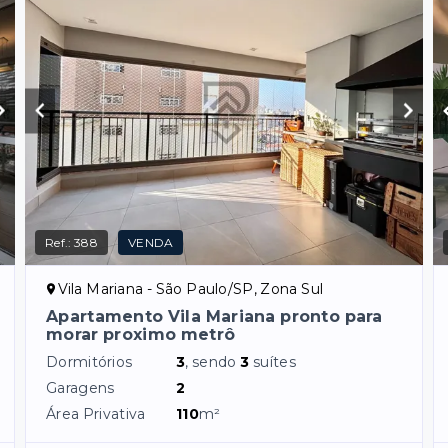
Ref.:
388
VENDA
Vila Mariana - São Paulo/SP, Zona Sul
Apartamento Vila Mariana pronto para
morar proximo metrô
Dormitórios
3
, sendo
3
suítes
Garagens
2
Área Privativa
110
m²