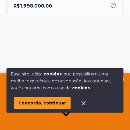
R$1.998.000,00
Esse site utiliza
cookies
, que possibilitam uma
melhor experiência de navegação.
Ao continuar,
Olá! em posso ajudar?
você concorda com o uso de
cookies
.
Concordo, continuar