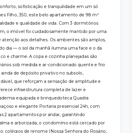
nforto, sofisticação e tranquilidade em um só
s Filho, 350, este belo apartamento de 98 m²
nalidade e qualidade de vida. Com 3 dormitórios
agem, o imóvel foi cuidadosamente mantido por uma
 e atenção aos detalhes. Os ambientes são amplos,
 do dia — o sol da manhã ilumina uma face e o da
ico e charme. A copa e cozinha planejadas são
ários sob medida e ar-condicionado quente e frio
inda de depósito privativo no subsolo,
adável, que reforçam a sensação de amplitude e
rece infraestrutura completa de lazer e
 Academia equipada e brinquedoteca Quadra
spaçoso e elegante Portaria presencial 24h, com
as 2 apartamentos por andar, garantindo
calma e arborizada, o condomínio está cercado por
co: colégios de renome (Nossa Senhora do Rosário,