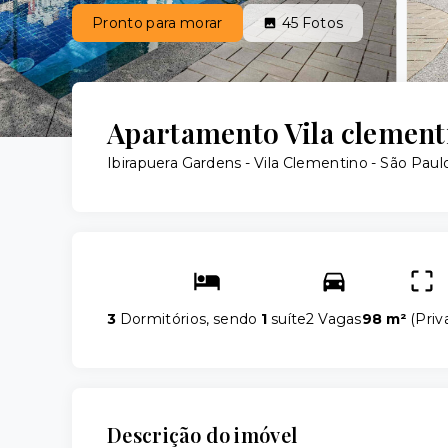
Pronto para morar
45
Fotos
Apartamento Vila clemen
Ibirapuera Gardens -
Vila Clementino - São Paul
3
Dormitórios, sendo
1
suíte
2 Vagas
98 m²
(
Priv
Descrição do imóvel