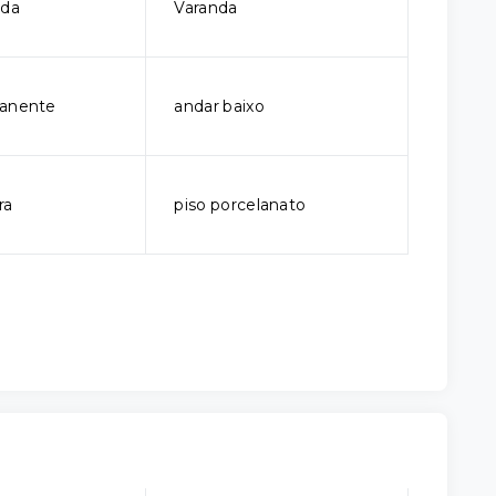
ada
Varanda
manente
andar baixo
ra
piso porcelanato