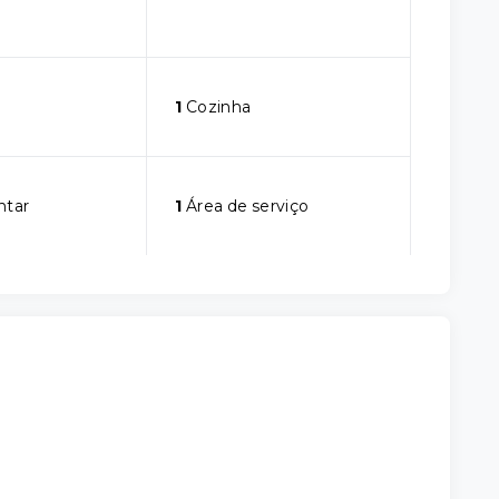
1
Cozinha
ntar
1
Área de serviço