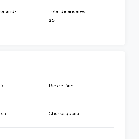
or andar:
Total de andares:
25
CD
Bicicletário
ica
Churrasqueira