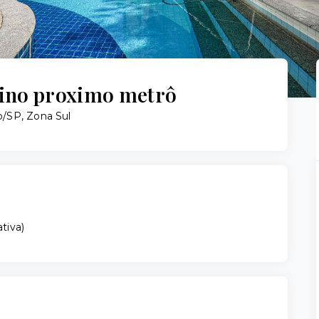
tino proximo metrô
o/SP, Zona Sul
ativa
)