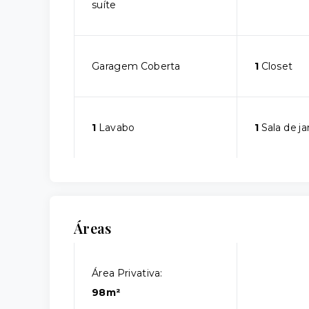
suíte
Garagem Coberta
1
Closet
1
Lavabo
1
Sala de ja
Áreas
Área Privativa:
98m²