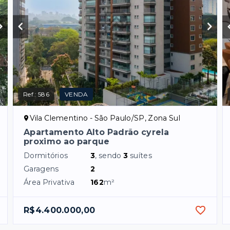
Ref.:
586
VENDA
Vila Clementino - São Paulo/SP, Zona Sul
Apartamento Alto Padrão cyrela
proximo ao parque
Dormitórios
3
, sendo
3
suítes
Garagens
2
Área Privativa
162
m²
R$4.400.000,00