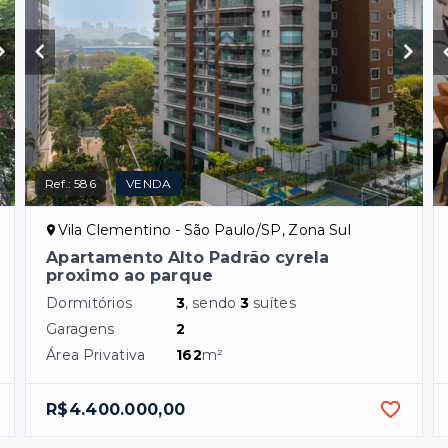
Ref.:
586
VENDA
Vila Clementino - São Paulo/SP, Zona Sul
Apartamento Alto Padrão cyrela
proximo ao parque
Dormitórios
3
, sendo
3
suítes
Garagens
2
Área Privativa
162
m²
R$4.400.000,00