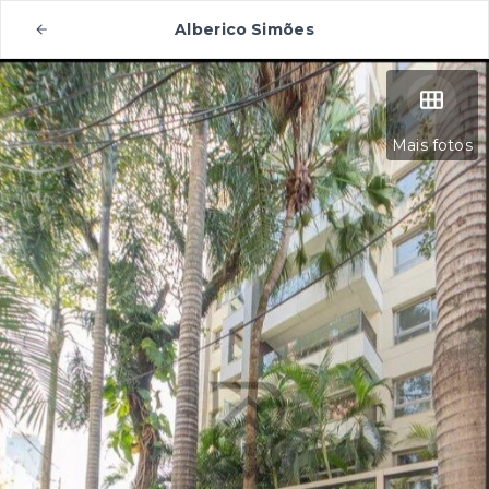
Alberico Simões
Mais fotos