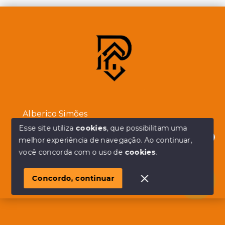
Alberico Simões
Esse site utiliza
cookies
, que possibilitam uma
melhor experiência de navegação.
Ao continuar,
(11) 94932-2215
Olá! em posso ajudar?
você concorda com o uso de
cookies
.
Ver e-mail
Consultor imobiliário
Concordo, continuar
CRECI:
182315-F