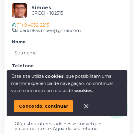
Simões
CRECI -
182315
(11) 9 4932-2215
alberico65simoes@gmail.com
Nome
Telefone
Esse site utiliza
cookies
, que possibilitam uma
melhor experiência de navegação.
Ao continuar,
Olá! em posso ajudar?
E-mail
você concorda com o uso de
cookies
.
Concordo, continuar
Mensagem