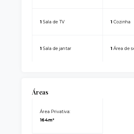
1
Sala de TV
1
Cozinha
1
Sala de jantar
1
Área de s
Áreas
Área Privativa:
164m²