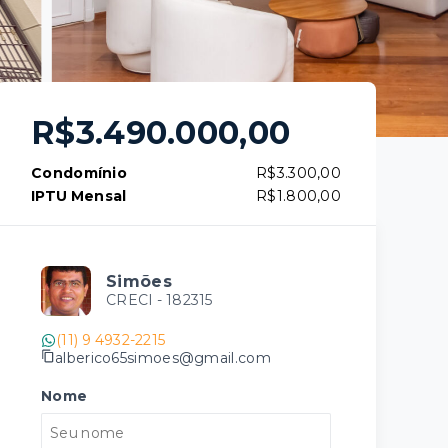
R$3.490.000,00
Condomínio
R$3.300,00
IPTU Mensal
R$1.800,00
Simões
CRECI -
182315
(11) 9 4932-2215
alberico65simoes@gmail.com
Nome