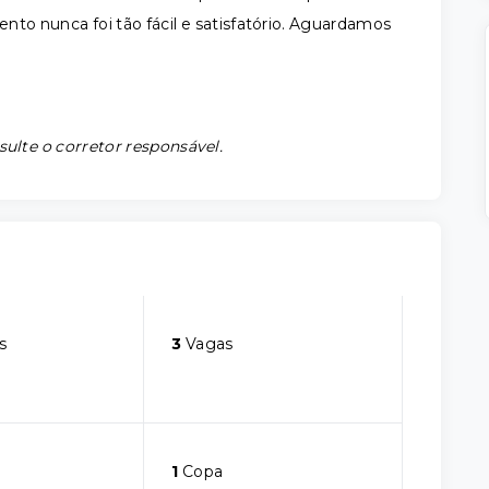
to nunca foi tão fácil e satisfatório. Aguardamos
sulte o corretor responsável.
s
3
Vagas
1
Copa