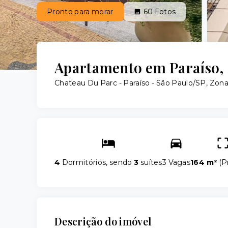
Pronto para morar
60
Fotos
Apartamento em Paraíso, 
Chateau Du Parc -
Paraíso - São Paulo/SP, Zona
4
Dormitórios, sendo
3
suítes
3 Vagas
164 m²
(
P
Descrição do imóvel