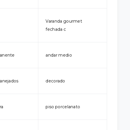
Varanda gourmet
fechada c
manente
andar medio
lanejados
decorado
ra
piso porcelanato