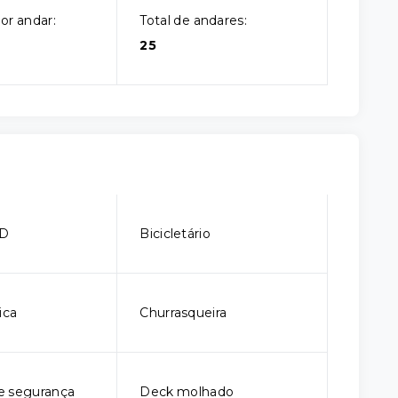
or andar:
Total de andares:
25
CD
Bicicletário
ica
Churrasqueira
e segurança
Deck molhado