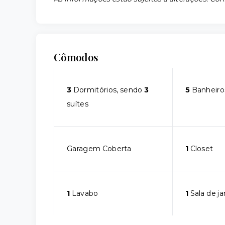
Cômodos
3
Dormitórios, sendo
3
5
Banheiro
suítes
Garagem Coberta
1
Closet
1
Lavabo
1
Sala de ja