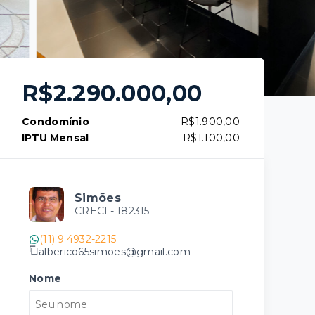
R$2.290.000,00
Condomínio
R$1.900,00
IPTU Mensal
R$1.100,00
Simões
CRECI -
182315
(11) 9 4932-2215
alberico65simoes@gmail.com
Nome