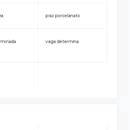
ra
piso porcelanato
rminada
vaga determina