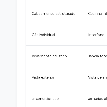
Cabeamento estruturado
Cozinha in
Gás individual
Interfone
Isolamento acústico
Janela tet
Vista exterior
Vista per
ar condicionado
armarios p