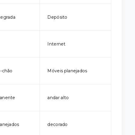
tegrada
Depósito
Internet
o-chão
Móveis planejados
manente
andar alto
lanejados
decorado