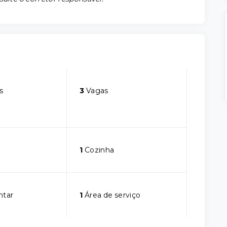
s
3
Vagas
1
Cozinha
ntar
1
Área de serviço