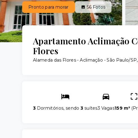
Pronto para morar
56
Fotos
Apartamento Aclimação C
Flores
Alameda das Flores -
Aclimação - São Paulo/SP,
3
Dormitórios, sendo
3
suítes
3 Vagas
159 m²
(
Pr