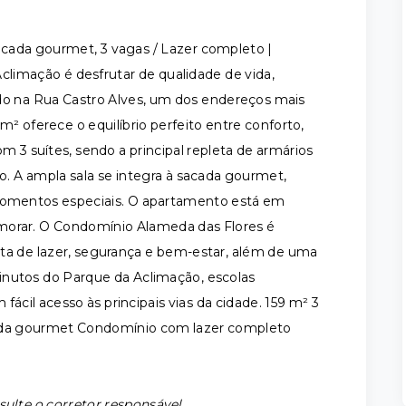
acada gourmet, 3 vagas / Lazer completo |
climação é desfrutar de qualidade de vida,
ado na Rua Castro Alves, um dos endereços mais
m² oferece o equilíbrio perfeito entre conforto,
m 3 suítes, sendo a principal repleta de armários
o. A ampla sala se integra à sacada gourmet,
 momentos especiais. O apartamento está em
 morar. O Condomínio Alameda das Flores é
eta de lazer, segurança e bem-estar, além de uma
inutos do Parque da Aclimação, escolas
cil acesso às principais vias da cidade. 159 m² 3
acada gourmet Condomínio com lazer completo
sulte o corretor responsável.