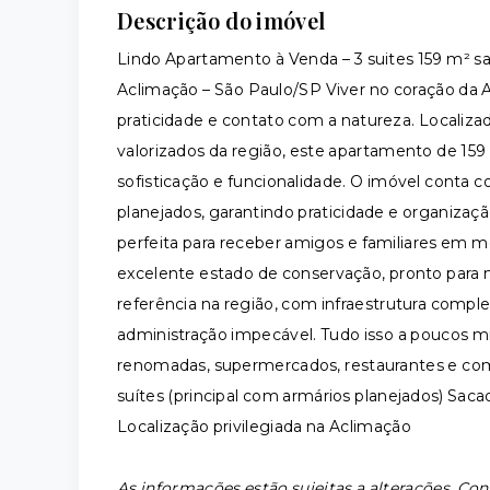
Descrição do imóvel
Lindo Apartamento à Venda – 3 suites 159 m² s
Aclimação – São Paulo/SP Viver no coração da A
praticidade e contato com a natureza. Localiz
valorizados da região, este apartamento de 159 
sofisticação e funcionalidade. O imóvel conta co
planejados, garantindo praticidade e organizaçã
perfeita para receber amigos e familiares em
excelente estado de conservação, pronto para
referência na região, com infraestrutura compl
administração impecável. Tudo isso a poucos m
renomadas, supermercados, restaurantes e com fá
suítes (principal com armários planejados) S
Localização privilegiada na Aclimação
As informações estão sujeitas a alterações. Con