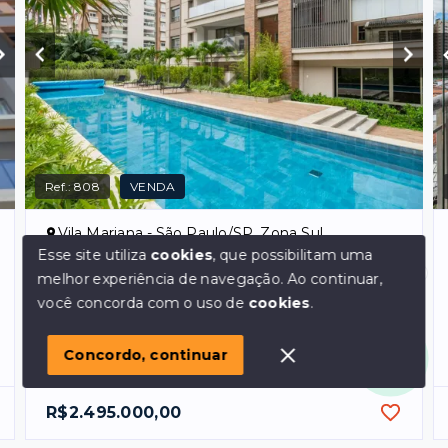
Ref.:
808
VENDA
Vila Mariana - São Paulo/SP, Zona Sul
Esse site utiliza
cookies
, que possibilitam uma
Apartamento Alto Padrão em Vila
Mariana, pronto para morar
melhor experiência de navegação.
Ao continuar,
Olá! em posso ajudar?
você concorda com o uso de
cookies
.
Dormitórios
2
, sendo
2
suítes
Garagens
2
Concordo, continuar
Área Privativa
153
m²
R$2.495.000,00