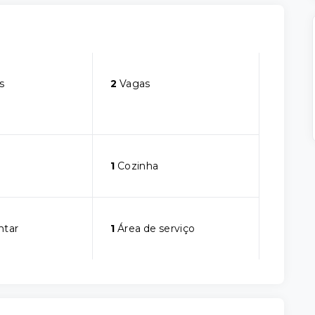
s
2
Vagas
1
Cozinha
ntar
1
Área de serviço