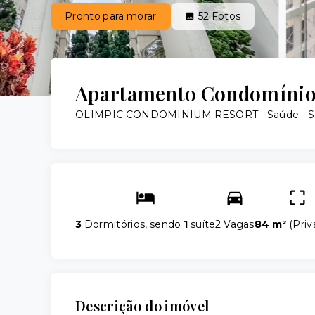
Pronto para morar
52
Fotos
Apartamento Condomínio 
OLIMPIC CONDOMINIUM RESORT -
Saúde - S
3
Dormitórios, sendo
1
suíte
2 Vagas
84 m²
(
Priv
Descrição do imóvel