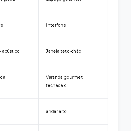
ce
Interfone
 acústico
Janela teto-chão
ada
Varanda gourmet
fechada c
andar alto