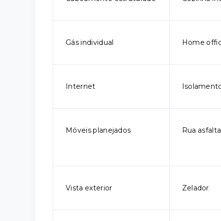
Gás individual
Home offi
Internet
Isolamento
Móveis planejados
Rua asfalt
Vista exterior
Zelador