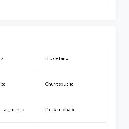
CD
Bicicletário
ica
Churrasqueira
e segurança
Deck molhado