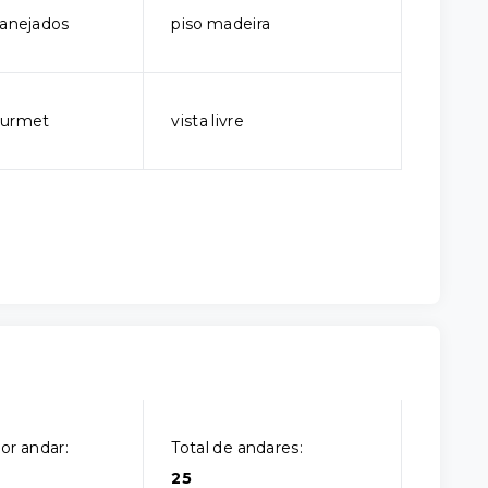
lanejados
piso madeira
ourmet
vista livre
or andar:
Total de andares:
25