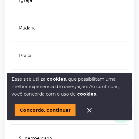
Igreja
Padaria
Praça
Esse site utiliza
cookies
, que possibilitam uma
Rodovia
melhor experiência de navegação.
Ao continuar,
Olá! em posso ajudar?
você concorda com o uso de
cookies
.
Concordo, continuar
Shopping
Supermercado