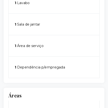
1
Lavabo
1
Sala de jantar
1
Área de serviço
1
Dependência p/empregada
Áreas