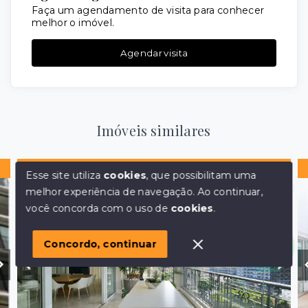
Faça um agendamento de visita para conhecer
melhor o imóvel.
Agendar visita
Imóveis similares
Pronto para morar
Esse site utiliza
cookies
, que possibilitam uma
melhor experiência de navegação.
Ao continuar,
Olá! em posso ajudar?
você concorda com o uso de
cookies
.
Concordo, continuar